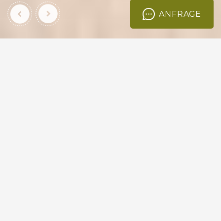
ANFRAGE
KREUZERHOF IN SEIS AM
SCHLERN
URLAUB AUF DEM BAUERNHOF IN
SÜDTIROL
Ein Urlaub in den Ferienwohnungen auf unserem
Bauernhof zwischen
Kastelruth
und
Seis
ist etwas
ganz Besonderes: Ruhe, Entspannung und
Erholung umgeben von der herrlichen
Naturlandschaft des
Naturparks Schlern-
Rosengarten
. Genießen Sie echte